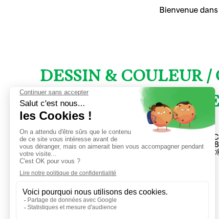
Bienvenue dans 
DESSIN & COULEUR /
MATIÈRE & TEXTURE
23 rue du 
04 71 48 2
secretaria