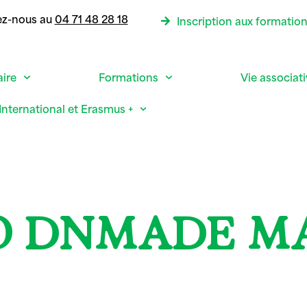
ez-nous au
04 71 48 28 18
Inscription aux formatio
aire
Formations
Vie associat
International et Erasmus +
O DNMADE M