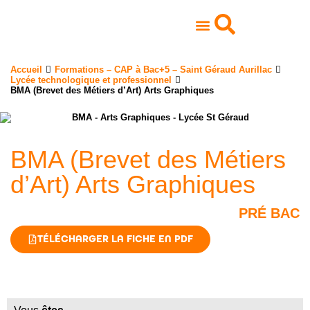
Ensemble scolaire
Vie associative
Réseau professionnel
International et Erasmus +
Accueil
Formations – CAP à Bac+5 – Saint Géraud Aurillac
Lycée technologique et professionnel
BMA (Brevet des Métiers d’Art) Arts Graphiques
BMA (Brevet des Métiers
d’Art) Arts Graphiques
PRÉ BAC
TÉLÉCHARGER LA FICHE EN PDF