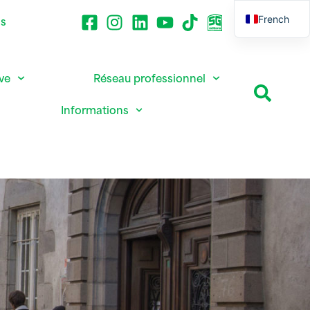
French
ns
English
ive
Réseau professionnel
Informations