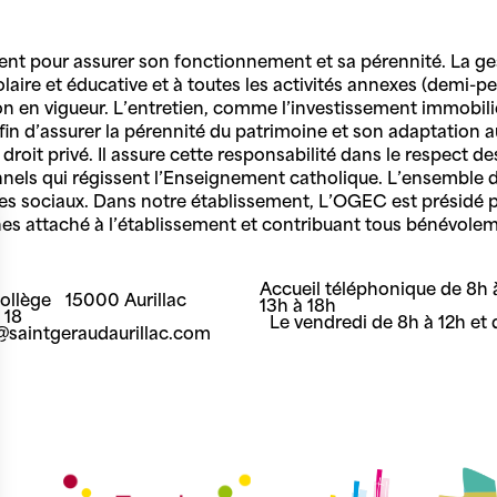
ent pour assurer son fonctionnement et sa pérennité. La ge
olaire et éducative et à toutes les activités annexes (demi-p
ion en vigueur. L’entretien, comme l’investissement immobil
s afin d’assurer la pérennité du patrimoine et son adaptation 
oit privé. Il assure cette responsabilité dans le respect des
ionnels qui régissent l’Enseignement catholique. L’ensembl
naires sociaux. Dans notre établissement, L’OGEC est présid
s attaché à l’établissement et contribuant tous bénévoleme
Accueil téléphonique de 8h à
Collège 15000 Aurillac
13h à 18h
8 18
Le vendredi de 8h à 12h et 
t@saintgeraudaurillac.com