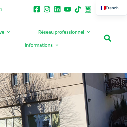
French
ns
English
ive
Réseau professionnel
Informations