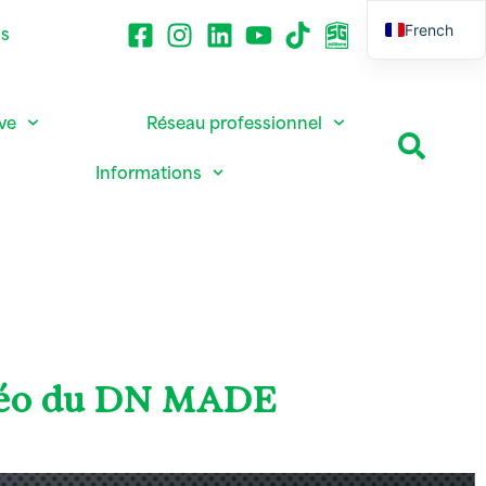
French
ns
English
ive
Réseau professionnel
Informations
vidéo du DN MADE