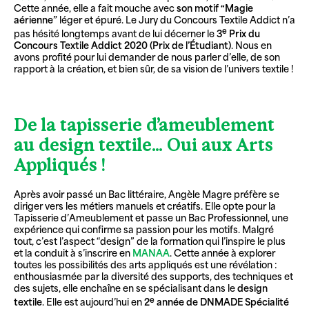
Cette année, elle a fait mouche avec
son motif “Magie
aérienne”
léger et épuré. Le Jury du Concours Textile Addict n’a
e
pas hésité longtemps avant de lui décerner le
3
Prix du
Concours Textile Addict 2020 (Prix de l’Étudiant)
. Nous en
avons profité pour lui demander de nous parler d’elle, de son
rapport à la création, et bien sûr, de sa vision de l’univers textile !
De la tapisserie d’ameublement
au design textile… Oui aux Arts
Appliqués !
Après avoir passé un Bac littéraire, Angèle Magre préfère se
diriger vers les métiers manuels et créatifs. Elle opte pour la
Tapisserie d’Ameublement et passe un Bac Professionnel, une
expérience qui confirme sa passion pour les motifs. Malgré
tout, c’est l’aspect “design” de la formation qui l’inspire le plus
et la conduit à s’inscrire en
MANAA
. Cette année à explorer
toutes les possibilités des arts appliqués est une révélation :
enthousiasmée par la diversité des supports, des techniques et
des sujets, elle enchaîne en se spécialisant dans le
design
e
textile
. Elle est aujourd’hui en
2
année de DNMADE Spécialité