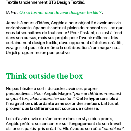
Textile (anciennement BTS Design Textile)
.
(A lire :
Où se former pour devenir designer textile ?
)
Jamais à cours d’idées, Angèle a pour objectif d’avoir une vie
enrichissante, épanouissante et pleine de rencontres
… ce que
nous lui souhaitons de tout coeur ! Pour l’instant, elle est à fond
dans son cursus, mais ses projets pour l’avenir mêleront très
certainement design textile, développement d’ateliers créatifs,
voyages, et peut-être même la collaboration à un magazine…
Un joli programme en perspective !
Think outside the box
Ne pas hésiter à sortir du cadre, avoir ses propres
perspectives… Pour Angèle Magre, “
penser différemment est
un point fort, alors autant l’exploiter !
“
Cette hypersensible à
l’imagination débordante aime sortir des sentiers battus et
prouver que la différence est source de richesse.
Loin d’avoir envie de s’enfermer dans un style bien précis,
Angèle préfère se concentrer sur l’
engagement
de son travail
et sur ses
partis-pris créatifs
. Elle évoque son côté “
caméléon
“,