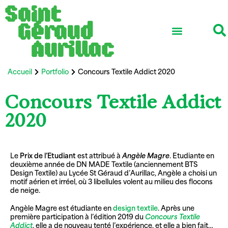
Ensemble scolaire
Vie associative
Réseau professionnel
International et Erasmus +
Accueil
Portfolio
Concours Textile Addict 2020
Concours Textile Addict
2020
Le
Prix de l’Etudiant
est attribué à
Angèle Magre
. Etudiante en
deuxième année de DN MADE Textile (anciennement BTS
Design Textile) au Lycée St Géraud d’Aurillac, Angèle a choisi un
motif aérien et irréel, où 3 libellules volent au milieu des flocons
de neige.
Angèle Magre est étudiante en
design textile
. Après une
première participation à l’édition 2019 du
Concours Textile
Addict
, elle a de nouveau tenté l’expérience, et elle a bien fait…