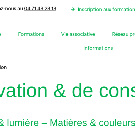
ez-nous au
04 71 48 28 18
Inscription aux formatio
e
Formations
Vie associative
Réseau pr
Informations
ion
vation & de cons
& lumière – Matières & couleur