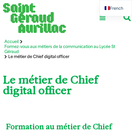
French
English
Ensemble scolaire
Vie associative
Réseau professionnel
International et Erasmus +
Accueil
Formez-vous aux métiers de la communication au Lycée St
Géraud
Le métier de Chief digital officer
Le métier de Chief
digital officer
Formation au métier de Chief