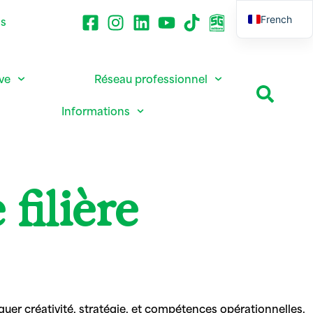
French
ns
English
ive
Réseau professionnel
Informations
filière
r créativité, stratégie, et compétences opérationnelles.