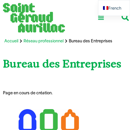
French
English
Ensemble scolaire
Vie associative
Réseau professionnel
International et Erasmus +
Accueil
Réseau professionnel
Bureau des Entreprises
Bureau des Entreprises
Page en cours de création.