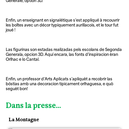
Générale, option 3D.
Enfin, un enseignant en signalétique s’est appliqué à recouvrir
les boîtes avec un décor typiquement aurillacois, et le tour fut
joué !
Las figurinas son estadas realizadas pels escolans de Segonda
Generala, opcion 3D. Aquí encara, las fonts d’inspiracion èran
Orlhac e lo Cantal.
Enfin, un professor d’Arts Aplicats s’apliquèt a recobrir las
bóstias amb una decoracion tipicament orlhaguesa, e quò
seguèt bon!
Dans la presse...
La Montagne