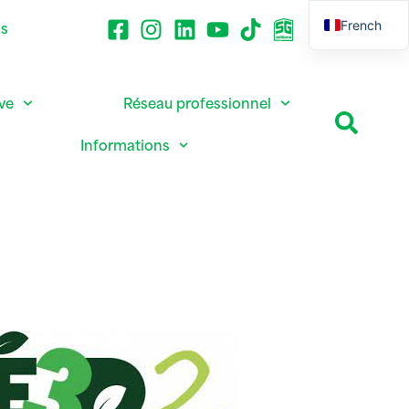
French
ns
English
ive
Réseau professionnel
Informations