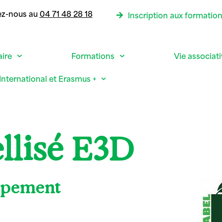
ez-nous au
04 71 48 28 18
Inscription aux formatio
aire
Formations
Vie associat
International et Erasmus +
llisé E3D
ppement