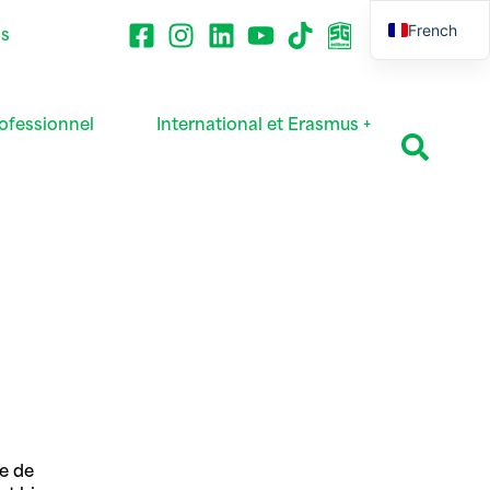
French
ns
English
ofessionnel
International et Erasmus +
me de