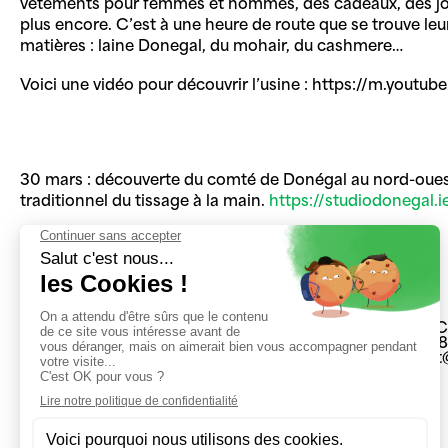
vêtements pour femmes et hommes, des cadeaux, des joue
plus encore. C’est à une heure de route que se trouve leu
matières : laine Donegal, du mohair, du cashmere…
Voici une vidéo pour découvrir l’usine : https://m.y
30 mars : découverte du comté de Donégal au nord-ouest de
traditionnel du tissage à la main.
https://studiodonegal.i
23 rue du 
04 71 48 2
secretaria