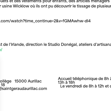
ts et des vêtements pour enfants, des articles ménagers 
r usine Wicklow où ils ont pu découvrir le tissage de plusieu
outube.com/watch?time_continue=2&v=fGMAwhw-dl4
 l’Irlande, direction le Studio Donégal, ateliers d’artisan
e/
Accueil téléphonique de 8h à
Collège 15000 Aurillac
13h à 18h
8 18
Le vendredi de 8h à 12h et 
t@saintgeraudaurillac.com