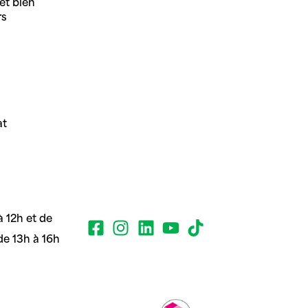
et bien
rs
at
 12h et de
de 13h à 16h