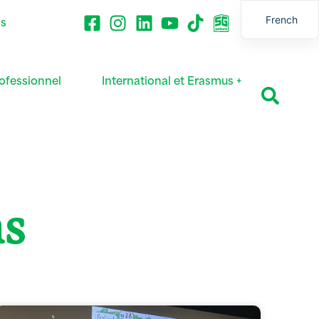
French
ns
English
ofessionnel
International et Erasmus +
ns