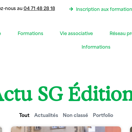
ez-nous au
04 71 48 28 18
Inscription aux formatio
e
Formations
Vie associative
Réseau pr
Informations
ctu SG Éditio
Tout
Actualités
Non classé
Portfolio