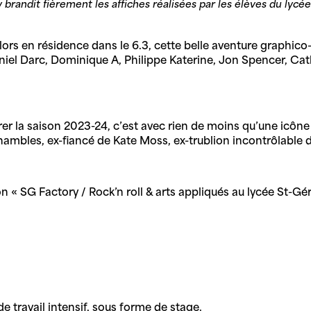
 brandit fièrement les affiches réalisées par les élèves du lycé
ors en résidence dans le 6.3, cette belle aventure graphico
aniel Darc, Dominique A, Philippe Katerine, Jon Spencer, Cat
er la saison 2023-24, c’est avec rien de moins qu’une icôn
Shambles, ex-fiancé de Kate Moss, ex-trublion incontrôlable 
on « SG Factory / Rock’n roll & arts appliqués au lycée St-Gér
e travail intensif, sous forme de stage.